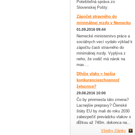
Potešiteľná správa zo
Slovenskej Pošty:
Zápočet stravného do
minimálnej mzdy v Nemecku
01.09.2016 09:44
Nemecké ministerstvo práce a
sociálnych vecí vydalo výklad k
zápočtu časti stravného do
minimálnej mzdy. Vyplýva z
neho, že vodič má nárok na
max....
Dlhšie vlaky = lepšia
konkurencieschopnosť
železnice?
29.08.2016 10:00
Čo by prinmiesla táto zmena?
Lacnejšie prepravy? Členské
štáty EU by mali do roku 2030
zabezpečiť prevádzku vlakov s
dĺžkou až 740m. dokonca na...
Všetky články