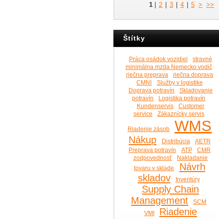
1
|
2
|
3
|
4
|
5
>
>>
Štítky
Práca osádok vozidiel
stravné
minimálna mzda Nemecko vodič
riečna preprava
riečna doprava
CMNI
Služby v logistike
Doprava potravín
Skladovanie
potravín
Logistika potravín
Kundenservis
Customer
service
Zákaznícky servis
WMS
Riadenie zásob
Nákup
Distribúcia
AETR
Preprava potravín
ATP
CMR
zodpovednosť
Nakladanie
Návrh
tovaru v sklade
skladov
Inventúry
Supply Chain
Management
SCM
Riadenie
VMI