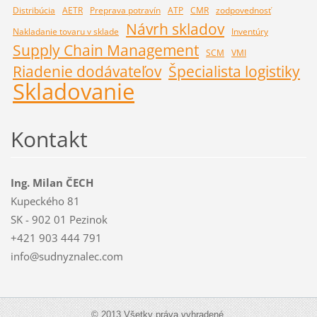
Distribúcia
AETR
Preprava potravín
ATP
CMR
zodpovednosť
Návrh skladov
Nakladanie tovaru v sklade
Inventúry
Supply Chain Management
SCM
VMI
Riadenie dodávateľov
Špecialista logistiky
Skladovanie
Kontakt
Ing. Milan ČECH
Kupeckého 81
SK - 902 01 Pezinok
+421 903 444 791
info@sudnyznalec.com
© 2013 Všetky práva vyhradené.