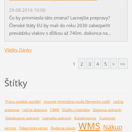
29.08.2016 10:00
Čo by prinmiesla táto zmena? Lacnejšie prepravy?
Členské štáty EU by mali do roku 2030 zabezpečiť
prevádzku vlakov s dĺžkou až 740m. dokonca na...
Všetky články
1
2
3
4
5
>
>>
Štítky
Práca osádok vozidiel
stravné minimálna mzda Nemecko vodič
riečna
preprava
riečna doprava
CMNI
Služby v logistike
Doprava potravín
Skladovanie potravín
Logistika potravín
Kundenservis
Customer
WMS
Nákup
service
Zákaznícky servis
Riadenie zásob