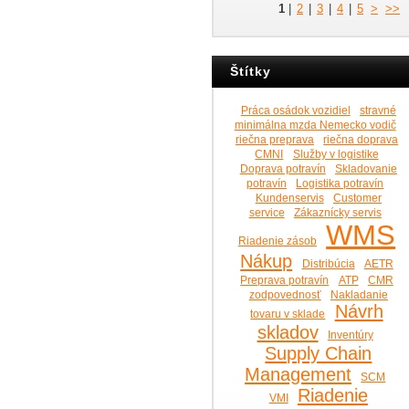
1
|
2
|
3
|
4
|
5
>
>>
Štítky
Práca osádok vozidiel
stravné
minimálna mzda Nemecko vodič
riečna preprava
riečna doprava
CMNI
Služby v logistike
Doprava potravín
Skladovanie
potravín
Logistika potravín
Kundenservis
Customer
service
Zákaznícky servis
WMS
Riadenie zásob
Nákup
Distribúcia
AETR
Preprava potravín
ATP
CMR
zodpovednosť
Nakladanie
Návrh
tovaru v sklade
skladov
Inventúry
Supply Chain
Management
SCM
Riadenie
VMI