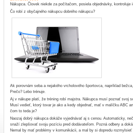
Nákupca. Človek niekde za počítačom, posiela objednávky, kontroluje i
Čo robí z obyčajného nákupcu dobrého nákupcu?
Ak porovnám seba a nejakého vrcholového športovca, napríklad bežca, 
Prečo? Lebo trénuje.
Aj v nákupe platí, že tréning robí majstra. Nákupca musí poznať svoj so
Musí vedieť, ktorý tovar je ako a kedy objednať, mať v malíčku ABC an
čom to teda je?
Naozaj dobrý nákupca dokáže vyjednávať aj s cenou. Automaticky, neč
snaží zlepšovať svoju pozíciu pred dodávateľom. Pozná odbery a dok
Nemal by mať problémy v komunikácii, a mal by si dopredu rozmylsieť 