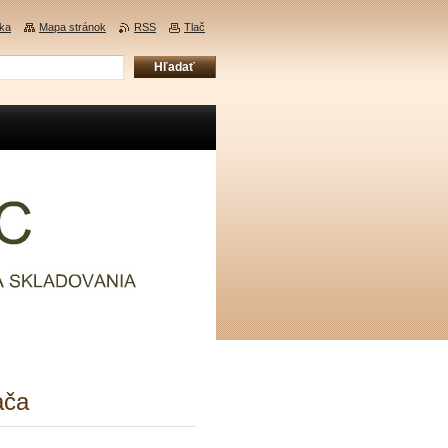
ka
Mapa stránok
RSS
Tlač
ača