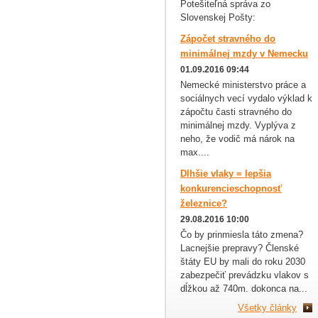
Potešiteľná správa zo
Slovenskej Pošty:
Zápočet stravného do
minimálnej mzdy v Nemecku
01.09.2016 09:44
Nemecké ministerstvo práce a
sociálnych vecí vydalo výklad k
zápočtu časti stravného do
minimálnej mzdy. Vyplýva z
neho, že vodič má nárok na
max....
Dlhšie vlaky = lepšia
konkurencieschopnosť
železnice?
29.08.2016 10:00
Čo by prinmiesla táto zmena?
Lacnejšie prepravy? Členské
štáty EU by mali do roku 2030
zabezpečiť prevádzku vlakov s
dĺžkou až 740m. dokonca na...
Všetky články