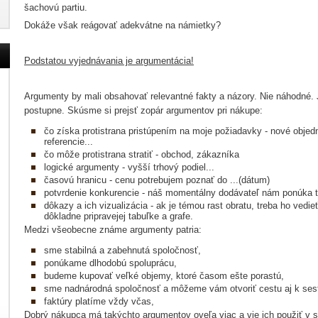
šachovú partiu.
Dokáže však reágovať adekvátne na námietky?
Podstatou vyjednávania je argumentácia!
Argumenty by mali obsahovať relevantné fakty a názory. Nie náhodné
postupne. Skúsme si prejsť zopár argumentov pri nákupe:
čo získa protistrana pristúpením na moje požiadavky - nové objed
referencie...
čo môže protistrana stratiť - obchod, zákazníka
logické argumenty - vyšší trhový podiel...
časovú hranicu - cenu potrebujem poznať do ...(dátum)
potvrdenie konkurencie - náš momentálny dodávateľ nám ponúka tie
dôkazy a ich vizualizácia - ak je témou rast obratu, treba ho vedi
dôkladne pripravejej tabuľke a grafe.
Medzi všeobecne známe argumenty patria:
sme stabilná a zabehnutá spoločnosť,
ponúkame dlhodobú spoluprácu,
budeme kupovať veľké objemy, ktoré časom ešte porastú,
sme nadnárodná spoločnosť a môžeme vám otvoriť cestu aj k ses
faktúry platíme vždy včas,
Dobrý nákupca má takýchto argumentov oveľa viac a vie ich použiť v 