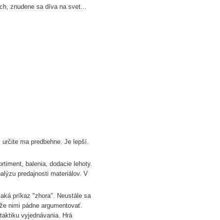
ch, znudene sa díva na svet...
určite ma predbehne. Je lepší.
rtiment, balenia, dodacie lehoty.
alýzu predajnosti materiálov. V
aká príkaz "zhora". Neustále sa
áže nimi pádne argumentovať.
taktiku vyjednávania. Hrá