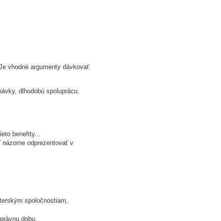
. Je vhodné argumenty dávkovať
návky, dlhodobú spoluprácu,
to benefity...
eť názorne odprezentovať v
terským spoločnostiam,
správnu dobu.