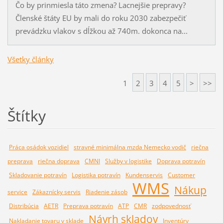
Čo by prinmiesla táto zmena? Lacnejšie prepravy?
Členské štáty EU by mali do roku 2030 zabezpečiť
prevádzku vlakov s dĺžkou až 740m. dokonca na...
Všetky články
1
2
3
4
5
>
>>
Štítky
Práca osádok vozidiel
stravné minimálna mzda Nemecko vodič
riečna
preprava
riečna doprava
CMNI
Služby v logistike
Doprava potravín
Skladovanie potravín
Logistika potravín
Kundenservis
Customer
WMS
Nákup
service
Zákaznícky servis
Riadenie zásob
Distribúcia
AETR
Preprava potravín
ATP
CMR
zodpovednosť
Návrh skladov
Nakladanie tovaru v sklade
Inventúry