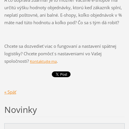
A čo doprava zdarma? Je to možné? Väčšine e-shopov má
určitú výšku hodnoty objednávky, ktorú keď zákazník splní,
neplatí poštovné, ani balné. E-shopy, koľko objednávok v %
máte nad túto hodnotu a koľko pod? Čo sa s tým dá robiť?
Chcete sa dozvedieť viac o fungovaní a nastavení spätnej
logistiky? Chcete pomôcť s nastaveniami vo Vašej
spoločnosti?
.
Kontaktujte ma
« Späť
Novinky