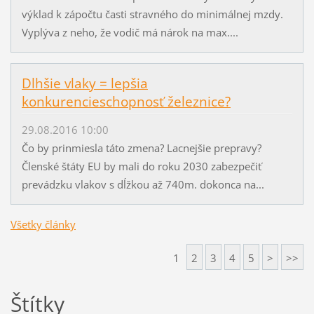
výklad k zápočtu časti stravného do minimálnej mzdy.
Vyplýva z neho, že vodič má nárok na max....
Dlhšie vlaky = lepšia
konkurencieschopnosť železnice?
29.08.2016 10:00
Čo by prinmiesla táto zmena? Lacnejšie prepravy?
Členské štáty EU by mali do roku 2030 zabezpečiť
prevádzku vlakov s dĺžkou až 740m. dokonca na...
Všetky články
1
2
3
4
5
>
>>
Štítky