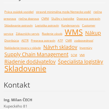
Práca osádok vozidiel
stravné minimálna mzda Nemecko vodič
riečna
preprava
riečna doprava
CMNI
Služby v logistike
Doprava potravín
Skladovanie potravín
Logistika potravín
Kundenservis
Customer
WMS
Nákup
service
Zákaznícky servis
Riadenie zásob
Distribúcia
AETR
Preprava potravín
ATP
CMR
zodpovednosť
Návrh skladov
Nakladanie tovaru v sklade
Inventúry
Supply Chain Management
SCM
VMI
Riadenie dodávateľov
Špecialista logistiky
Skladovanie
Kontakt
Ing. Milan ČECH
Kupeckého 81