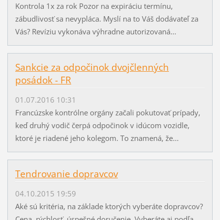
Kontrola 1x za rok Pozor na expiráciu termínu,
zábudlivosť sa nevypláca. Myslí na to Váš dodávateľ za
Vás? Revíziu vykonáva výhradne autorizovaná...
Sankcie za odpočinok dvojčlenných
posádok - FR
01.07.2016 10:31
Francúzske kontrólne orgány začali pokutovať prípady,
keď druhý vodič čerpá odpočinok v idúcom vozidle,
ktoré je riadené jeho kolegom. To znamená, že...
Tendrovanie dopravcov
04.10.2015 19:59
Aké sú kritéria, na základe ktorých vyberáte dopravcov?
Cena, rýchlosť, úspešné doručenie. Vyberáte aj podľa