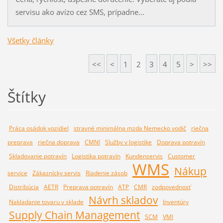
servisu ako avízo cez SMS, prípadne...
Všetky články
<<
<
1
2
3
4
5
>
>>
Štítky
Práca osádok vozidiel
stravné minimálna mzda Nemecko vodič
riečna
preprava
riečna doprava
CMNI
Služby v logistike
Doprava potravín
Skladovanie potravín
Logistika potravín
Kundenservis
Customer
WMS
Nákup
service
Zákaznícky servis
Riadenie zásob
Distribúcia
AETR
Preprava potravín
ATP
CMR
zodpovednosť
Návrh skladov
Nakladanie tovaru v sklade
Inventúry
Supply Chain Management
SCM
VMI