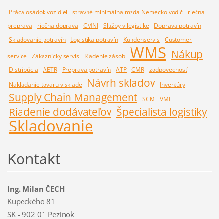
Práca osádok vozidiel
stravné minimálna mzda Nemecko vodič
riečna
preprava
riečna doprava
CMNI
Služby v logistike
Doprava potravín
Skladovanie potravín
Logistika potravín
Kundenservis
Customer
WMS
Nákup
service
Zákaznícky servis
Riadenie zásob
Distribúcia
AETR
Preprava potravín
ATP
CMR
zodpovednosť
Návrh skladov
Nakladanie tovaru v sklade
Inventúry
Supply Chain Management
SCM
VMI
Riadenie dodávateľov
Špecialista logistiky
Skladovanie
Kontakt
Ing. Milan ČECH
Kupeckého 81
SK - 902 01 Pezinok