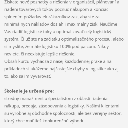
Získate nové poznatky a riešenia v organizácií, plánovaní a
riadení tovarových tokov počnúc nákupom a končiac
splnením požiadaviek zákazníkov zak, aby ste za
minimálnych nákladov dosiahli maximálny zisk. Naučíme
Vás riadiť logistické toky a optimalizovať celý logistický
systém. Či už ste na začiatku optimalizačného procesu, alebo
si myslíte, že máte logistiku 100% pod palcom. Nikdy
neviete, či neexistuje lepšie riešenie.
Obsah kurzu vychádza z našej každodennej praxe a na
príkladoch si ukážeme najčastejšie chyby v logistike ako aj
to, ako sa im vyvarovať.
Školenie je určené pre:
stredný manažment a špecialistom z oblasti riadenia
nákupu, predaja, zásobovania a logistiky. Našimi klientami
sú výrobné aj obchodné spoločnosti, ale tiež verejný sektor,
ktorý chce mať tiež konkurenčnú výhodu.