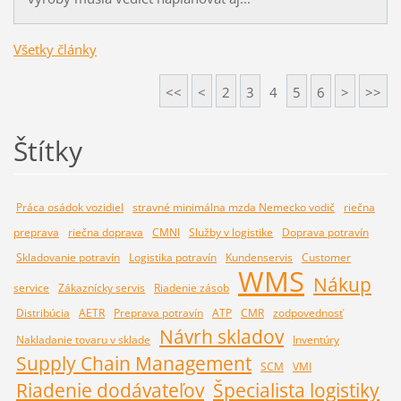
Všetky články
<<
<
2
3
4
5
6
>
>>
Štítky
Práca osádok vozidiel
stravné minimálna mzda Nemecko vodič
riečna
preprava
riečna doprava
CMNI
Služby v logistike
Doprava potravín
Skladovanie potravín
Logistika potravín
Kundenservis
Customer
WMS
Nákup
service
Zákaznícky servis
Riadenie zásob
Distribúcia
AETR
Preprava potravín
ATP
CMR
zodpovednosť
Návrh skladov
Nakladanie tovaru v sklade
Inventúry
Supply Chain Management
SCM
VMI
Riadenie dodávateľov
Špecialista logistiky