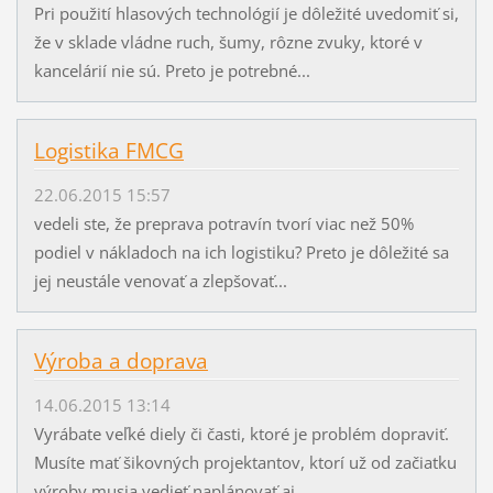
Pri použití hlasových technológií je dôležité uvedomiť si,
že v sklade vládne ruch, šumy, rôzne zvuky, ktoré v
kancelárií nie sú. Preto je potrebné...
Logistika FMCG
22.06.2015 15:57
vedeli ste, že preprava potravín tvorí viac než 50%
podiel v nákladoch na ich logistiku? Preto je dôležité sa
jej neustále venovať a zlepšovať...
Výroba a doprava
14.06.2015 13:14
Vyrábate veľké diely či časti, ktoré je problém dopraviť.
Musíte mať šikovných projektantov, ktorí už od začiatku
výroby musia vedieť naplánovať aj...